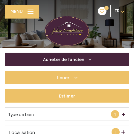
0
FR
MENU
Acheter
de l'ancien
Louer
De l'ancien
De l'immo pro
Estimer
à l'année
Type de bien
1
Localisation
1