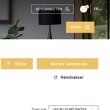
0
SE CONNECTER
FR
MENU
Filtrer
Voir les
1
annonces
Réinitialiser
Trier par
LES PLUS RÉCENTES