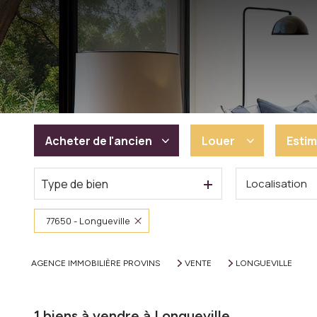
Acheter
de l'ancien
Louer
Estim
Type de bien
Localisation
De l'ancien
à l'année
De l'immo pro
77650 - Longueville
AGENCE IMMOBILIÈRE PROVINS
VENTE
LONGUEVILLE
1
biens à vendre à Longueville