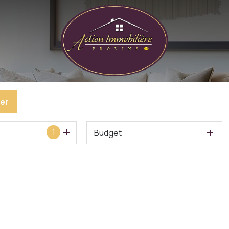
er
1
Budget