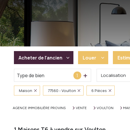
Acheter
de l'ancien
Louer
Estim
Type de bien
1
Localisation
De l'ancien
à l'année
De l'immo pro
Maison
77560 - Voulton
6 Pièces
AGENCE IMMOBILIÈRE PROVINS
VENTE
VOULTON
MA
1
Maisons T6 à vendre sur Voulton