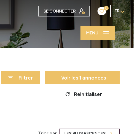
0
SE CONNECTER
FR
MENU
Filtrer
Voir les
1
annonces
Réinitialiser
Trier par
LES PLUS RÉCENTES