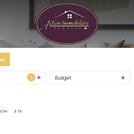
er
1
Budget
ISON
T6