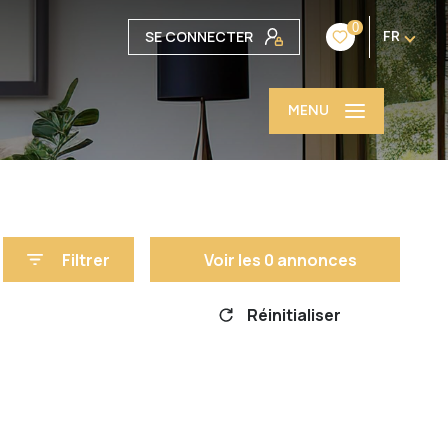
0
SE CONNECTER
FR
MENU
Filtrer
Voir les
0
annonces
Réinitialiser