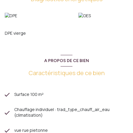
restauration, salon de thé ou commerce de bouche.
Prix de vente : 172 000 € FAI.
N'hésitez pas à contacter Angélique TAILLANDIER, elle saura
vous donner des renseignements complémentaires.
01.64.00.02.92
DPE vierge
A PROPOS DE CE BIEN
Caractéristiques de ce bien
Surface 100 m²
Chauffage individuel : trad_type_chauff_air_eau
(climatisation)
vue rue pietonne