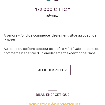
172 000 € TTC *
Réf
5841
A vendre - fond de commerce idéalement situé au coeur de
Provins.
Au coeur du célèbre secteur de la fête Médiévale, ce fond de
commerce bénéficie d'un emplacement exceptionnel dans
une rue piétonne très fréquentée.
D'une superficie d'environ 100 m2, l'établissement dispose de
:
AFFICHER PLUS
- 40 couverts en salle
- une cuisne équipée et aménagée,
- WC
- ainsi qu'une agréable terrasse exterieur d'environ 16
couverts ( indemnitée de 500 euros à l'année auprès de la
+2
Mairie).
BILAN ÉNERGÉTIQUE
Grace à son fort passage touristique et local, ce commerce
offre un fort potentiel de développement pour une activité de
Diagnostics énergetiques