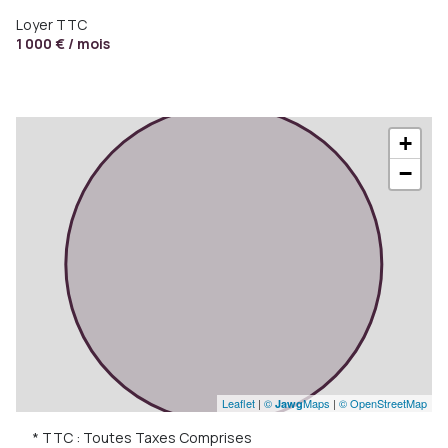
Loyer TTC
1 000 € / mois
+
−
Leaflet
|
©
Maps
|
© OpenStreetMap
Jawg
* TTC : Toutes Taxes Comprises