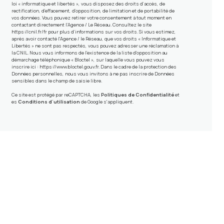
loi « informatique et libertés », vous disposez des droits d’accès, de
rectification, d’effacement, d’opposition, de limitation et de portabilité de
vos données. Vous pouvez retirer votre consentement à tout moment en
contactant directement l’Agence / Le Réseau. Consultez le site
https://cnil.fr/fr
pour plus d’informations sur vos droits. Si vous estimez,
après avoir contacté l'Agence / le Réseau, que vos droits « Informatique et
Libertés » ne sont pas respectés, vous pouvez adresser une réclamation à
la CNIL. Nous vous informons de l’existence de la liste d'opposition au
démarchage téléphonique « Bloctel », sur laquelle vous pouvez vous
inscrire ici :
https://www.bloctel.gouv.fr
. Dans le cadre de la protection des
Données personnelles, nous vous invitons à ne pas inscrire de Données
sensibles dans le champ de saisie libre.
Ce site est protégé par reCAPTCHA, les
Politiques de Confidentialité
et
es
Conditions d'utilisation
de Google s'appliquent.