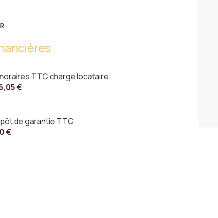
ER
inancières
noraires TTC charge locataire
6,05 €
pôt de garantie TTC
0 €