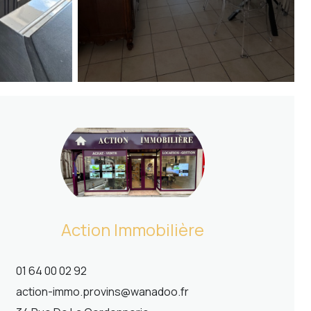
Action Immobilière
01 64 00 02 92
action-immo.provins@wanadoo.fr