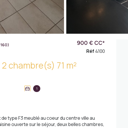
900 € CC*
160)
Réf
4100
Appartement 3 pièce(s) 2 chambre(s) 71 m²
1
de type F3 meublé au coeur du centre ville au
sine ouverte sur le séjour, deux belles chambres,