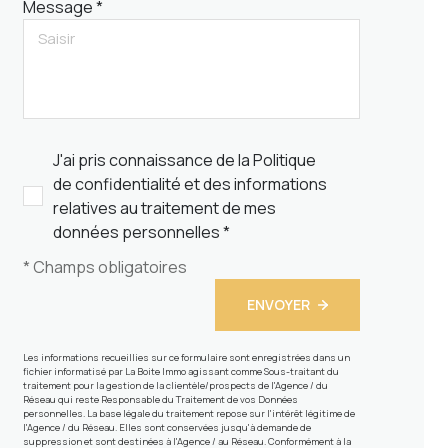
Message *
J'ai pris connaissance de la Politique
de confidentialité et des informations
relatives au traitement de mes
données personnelles *
* Champs obligatoires
ENVOYER
Les informations recueillies sur ce formulaire sont enregistrées dans un
fichier informatisé par La Boite Immo agissant comme Sous-traitant du
traitement pour la gestion de la clientèle/prospects de l'Agence / du
Réseau qui reste Responsable du Traitement de vos Données
personnelles. La base légale du traitement repose sur l'intérêt légitime de
l'Agence / du Réseau. Elles sont conservées jusqu'à demande de
suppression et sont destinées à l'Agence / au Réseau. Conformément à la