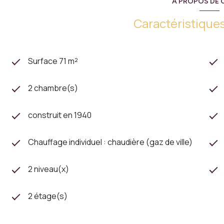
A PROPOS DE C
Caractéristiques
Surface 71 m²
2 chambre(s)
construit en 1940
Chauffage individuel : chaudière (gaz de ville)
2 niveau(x)
2 étage(s)